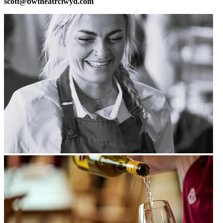
scott@bwtheatrclwyd.com