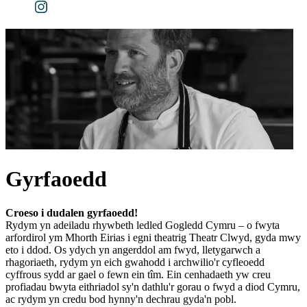
Gyrfaoedd
Croeso i dudalen gyrfaoedd!
Rydym yn adeiladu rhywbeth ledled Gogledd Cymru – o fwyta
arfordirol ym Mhorth Eirias i egni theatrig Theatr Clwyd, gyda mwy
eto i ddod. Os ydych yn angerddol am fwyd, lletygarwch a
rhagoriaeth, rydym yn eich gwahodd i archwilio'r cyfleoedd
cyffrous sydd ar gael o fewn ein tîm. Ein cenhadaeth yw creu
profiadau bwyta eithriadol sy'n dathlu'r gorau o fwyd a diod Cymru,
ac rydym yn credu bod hynny'n dechrau gyda'n pobl.