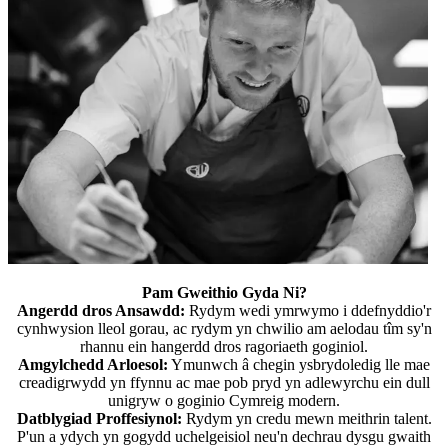
Pam Gweithio Gyda Ni?
Angerdd dros Ansawdd:
Rydym wedi ymrwymo i ddefnyddio'r
cynhwysion lleol gorau, ac rydym yn chwilio am aelodau tîm sy'n
rhannu ein hangerdd dros ragoriaeth goginiol.
Amgylchedd Arloesol:
Ymunwch â chegin ysbrydoledig lle mae
creadigrwydd yn ffynnu ac mae pob pryd yn adlewyrchu ein dull
unigryw o goginio Cymreig modern.
Datblygiad Proffesiynol:
Rydym yn credu mewn meithrin talent.
P'un a ydych yn gogydd uchelgeisiol neu'n dechrau dysgu gwaith