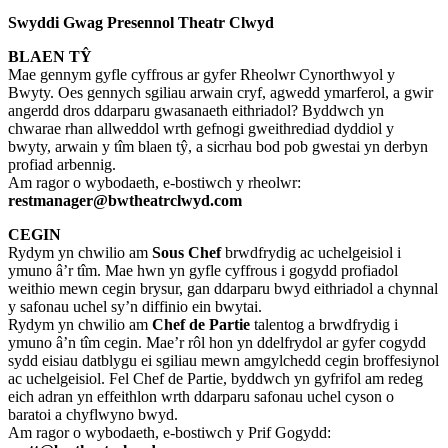
Swyddi Gwag Presennol Theatr Clwyd
BLAEN TŶ
Mae gennym gyfle cyffrous ar gyfer Rheolwr Cynorthwyol y
Bwyty. Oes gennych sgiliau arwain cryf, agwedd ymarferol, a gwir
angerdd dros ddarparu gwasanaeth eithriadol? Byddwch yn
chwarae rhan allweddol wrth gefnogi gweithrediad dyddiol y
bwyty, arwain y tîm blaen tŷ, a sicrhau bod pob gwestai yn derbyn
profiad arbennig.
Am ragor o wybodaeth, e-bostiwch y rheolwr:
restmanager@bwtheatrclwyd.com
CEGIN
Rydym yn chwilio am
Sous Chef
brwdfrydig ac uchelgeisiol i
ymuno â’r tîm. Mae hwn yn gyfle cyffrous i gogydd profiadol
weithio mewn cegin brysur, gan ddarparu bwyd eithriadol a chynnal
y safonau uchel sy’n diffinio ein bwytai.
Rydym yn chwilio am
Chef de Partie
talentog a brwdfrydig i
ymuno â’n tîm cegin. Mae’r rôl hon yn ddelfrydol ar gyfer cogydd
sydd eisiau datblygu ei sgiliau mewn amgylchedd cegin broffesiynol
ac uchelgeisiol. Fel Chef de Partie, byddwch yn gyfrifol am redeg
eich adran yn effeithlon wrth ddarparu safonau uchel cyson o
baratoi a chyflwyno bwyd.
Am ragor o wybodaeth, e-bostiwch y Prif Gogydd: