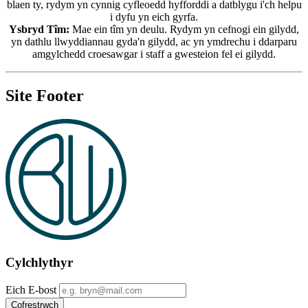
blaen ty, rydym yn cynnig cyfleoedd hyfforddi a datblygu i'ch helpu
i dyfu yn eich gyrfa.
Ysbryd Tîm:
Mae ein tîm yn deulu. Rydym yn cefnogi ein gilydd,
yn dathlu llwyddiannau gyda'n gilydd, ac yn ymdrechu i ddarparu
amgylchedd croesawgar i staff a gwesteion fel ei gilydd.
Site Footer
Cylchlythyr
Eich E-bost