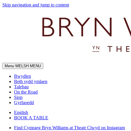
Skip navigation and jump to content
Menu
WELSH MENU
Bwydlen
Beth sydd ymlaen
Talebau
On the Road
Siop
Gyrfaoedd
English
BOOK A TABLE
Find Cymraeg Bryn Williams at Theatr Clwyd on Instagram