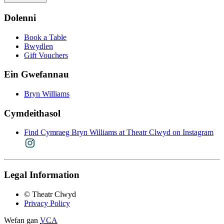
Dolenni
Book a Table
Bwydlen
Gift Vouchers
Ein Gwefannau
Bryn Williams
Cymdeithasol
Find Cymraeg Bryn Williams at Theatr Clwyd on Instagram
Legal Information
© Theatr Clwyd
Privacy Policy
Wefan gan
VCA