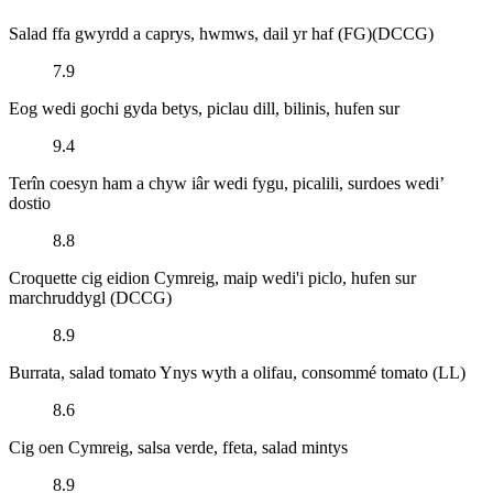
Salad ffa gwyrdd a caprys, hwmws, dail yr haf (FG)(DCCG)
7.9
Eog wedi gochi gyda betys, piclau dill, bilinis, hufen sur
9.4
Terîn coesyn ham a chyw iâr wedi fygu, picalili, surdoes wedi’
dostio
8.8
Croquette cig eidion Cymreig, maip wedi'i piclo, hufen sur
marchruddygl (DCCG)
8.9
Burrata, salad tomato Ynys wyth a olifau, consommé tomato (LL)
8.6
Cig oen Cymreig, salsa verde, ffeta, salad mintys
8.9