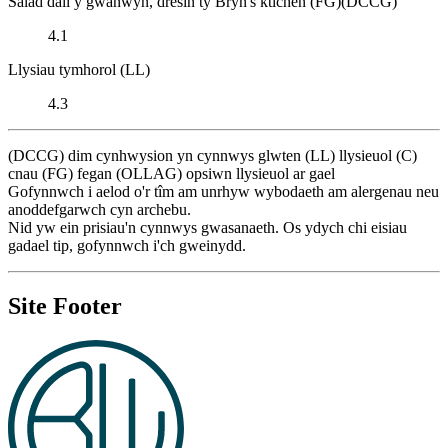
Salad dail y gwanwyn, dresin ty Bryn's ktichen (FG)(DCCG)
4.1
Llysiau tymhorol (LL)
4.3
(DCCG) dim cynhwysion yn cynnwys glwten (LL) llysieuol (C)
cnau (FG) fegan (OLLAG) opsiwn llysieuol ar gael
Gofynnwch i aelod o'r tîm am unrhyw wybodaeth am alergenau neu
anoddefgarwch cyn archebu.
Nid yw ein prisiau'n cynnwys gwasanaeth. Os ydych chi eisiau
gadael tip, gofynnwch i'ch gweinydd.
Site Footer