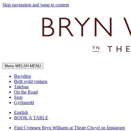
Skip navigation and jump to content
Menu
WELSH MENU
Bwydlen
Beth sydd ymlaen
Talebau
On the Road
Siop
Gyrfaoedd
English
BOOK A TABLE
Find Cymraeg Bryn Williams at Theatr Clwyd on Instagram