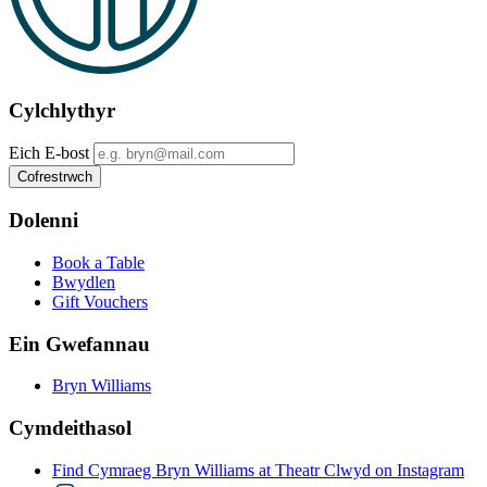
Cylchlythyr
Eich E-bost
Dolenni
Book a Table
Bwydlen
Gift Vouchers
Ein Gwefannau
Bryn Williams
Cymdeithasol
Find Cymraeg Bryn Williams at Theatr Clwyd on Instagram