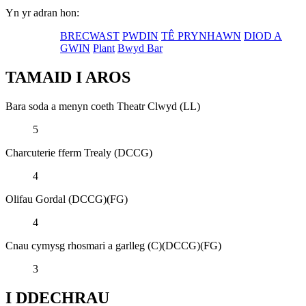
Yn yr adran hon:
BRECWAST
PWDIN
TÊ PRYNHAWN
DIOD A
GWIN
Plant
Bwyd Bar
TAMAID I AROS
Bara soda a menyn coeth Theatr Clwyd (LL)
5
Charcuterie fferm Trealy (DCCG)
4
Olifau Gordal (DCCG)(FG)
4
Cnau cymysg rhosmari a garlleg (C)(DCCG)(FG)
3
I DDECHRAU