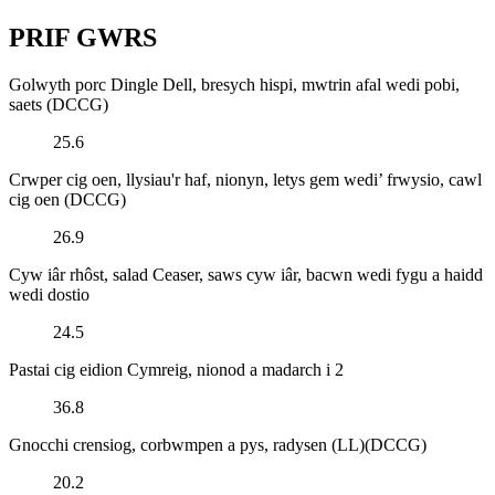
PRIF GWRS
Golwyth porc Dingle Dell, bresych hispi, mwtrin afal wedi pobi,
saets (DCCG)
25.6
Crwper cig oen, llysiau'r haf, nionyn, letys gem wedi’ frwysio, cawl
cig oen (DCCG)
26.9
Cyw iâr rhôst, salad Ceaser, saws cyw iâr, bacwn wedi fygu a haidd
wedi dostio
24.5
Pastai cig eidion Cymreig, nionod a madarch i 2
36.8
Gnocchi crensiog, corbwmpen a pys, radysen (LL)(DCCG)
20.2