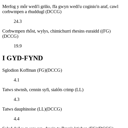
Merfog y môr wedi'i grilio, ffa gwyn wedi'u coginio'n araf, cawl
corbwmpen a rhuddugl (DCCG)
24.3
Corbwmpen rhôst, wylys, chimichurri rhesins euraidd ((FG)
(DCCG)
19.9
I GYD-FYND
Sglodion Koffman (FG)(DCCG)
4.1
Tatws stwnsh, cennin syfi, sialóts crimp (LL)
4.3
Tatws dauphinoise (LL)(DCCG)
4.4